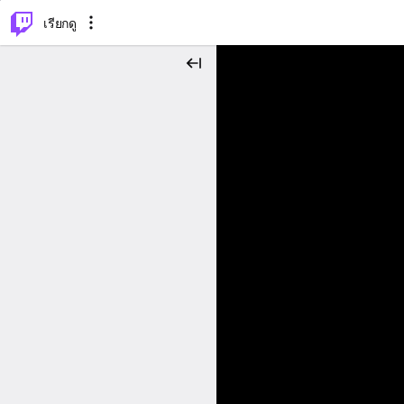
⌥
P
เรียกดู