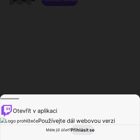
Otevřít v aplikaci
Používejte dál webovou verzi
Přihlásit se
Máte již účet?
Domů
Procházet
Aktivita
Profil