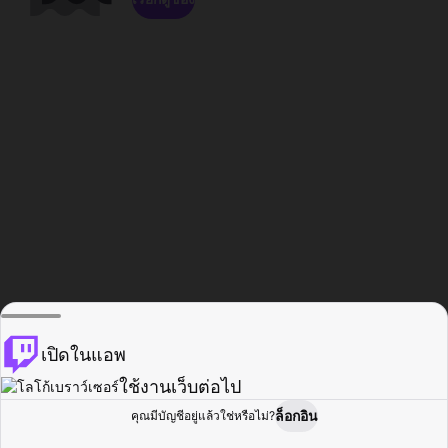
เปิดในแอพ
ใช้งานเว็บต่อไป
ล็อกอิน
คุณมีบัญชีอยู่แล้วใช่หรือไม่?
หน้าแรก
เรียกดู
กิจกรรม
โปรไฟล์