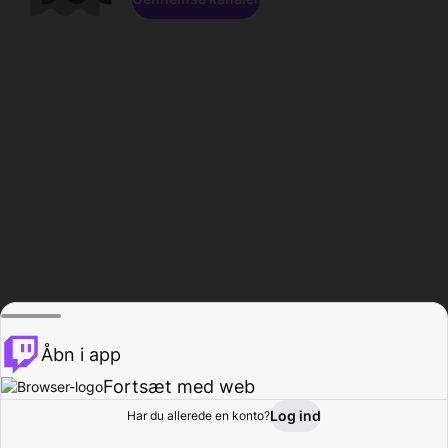
Åbn i app
Fortsæt med web
Log ind
Har du allerede en konto?
Hjem
Gennemse
Aktivitet
Profil