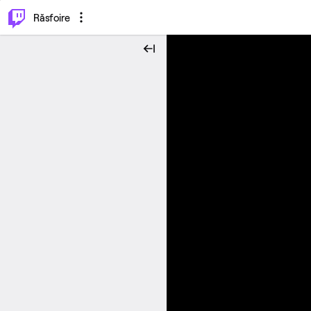
⌥
P
Răsfoire