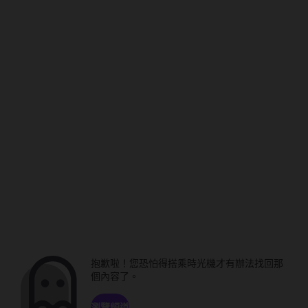
抱歉啦！您恐怕得搭乘時光機才有辦法找回那
個內容了。
瀏覽頻道