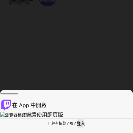
在 App 中開啟
繼續使用網頁版
登入
已經有帳號了嗎？
創作者基地
瀏覽
活動紀錄
個人檔案