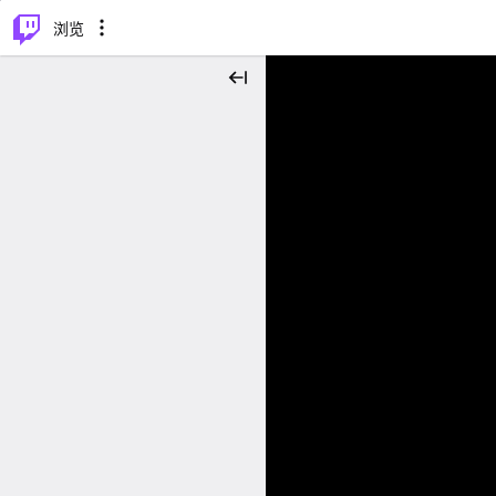
⌥
P
浏览