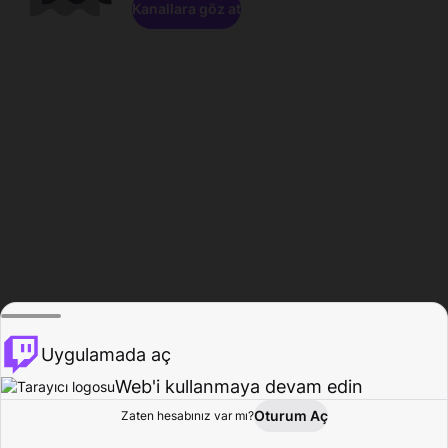
Kanallara göz at
Uygulamada aç
Web'i kullanmaya devam edin
Oturum Aç
Zaten hesabınız var mı?
Ana Sayfa
Gözat
Aktivite
Profil