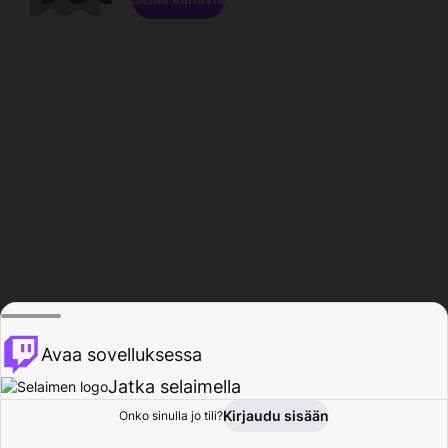
Avaa sovelluksessa
Jatka selaimella
Kirjaudu sisään
Onko sinulla jo tili?
Koti
Selaa
Toiminta
Profiili