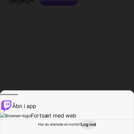
Åbn i app
Fortsæt med web
Log ind
Har du allerede en konto?
Hjem
Gennemse
Aktivitet
Profil