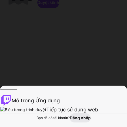
Duyệt kênh
Mở trong Ứng dụng
Tiếp tục sử dụng web
Đăng nhập
Bạn đã có tài khoản?
Trang chủ
Duyệt
Hoạt động
Hồ sơ