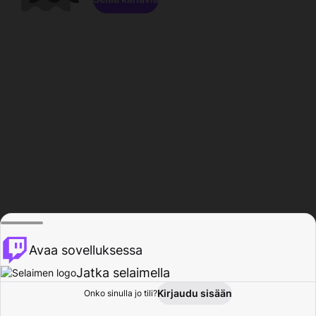
Avaa sovelluksessa
Jatka selaimella
Kirjaudu sisään
Onko sinulla jo tili?
Koti
Selaa
Toiminta
Profiili