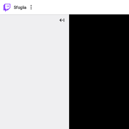
⌥
P
Sfoglia