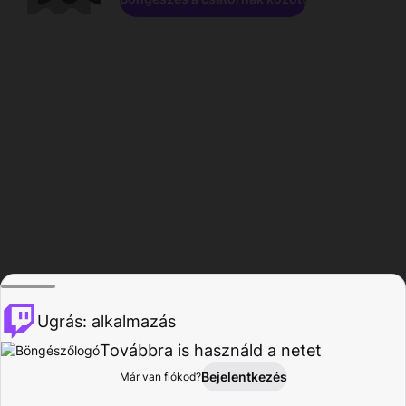
Ugrás: alkalmazás
Továbbra is használd a netet
Bejelentkezés
Már van fiókod?
Főoldal
Böngészés
Tevékenység
Profil