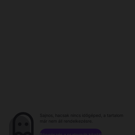
Sajnos, hacsak nincs időgéped, a tartalom
már nem áll rendelkezésre.
Böngészés a csatornák között