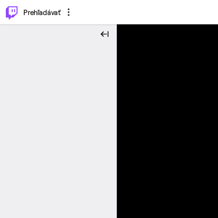
..
⌥
P
Prehľadávať