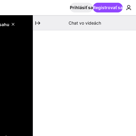
Prihlásiť sa
Registrovať sa
Chat vo videách
bsahu