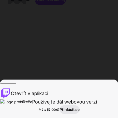
Otevřít v aplikaci
Používejte dál webovou verzi
Přihlásit se
Máte již účet?
Domů
Procházet
Aktivita
Profil