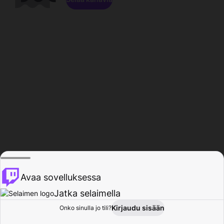
Avaa sovelluksessa
Jatka selaimella
Kirjaudu sisään
Onko sinulla jo tili?
Koti
Selaa
Toiminta
Profiili