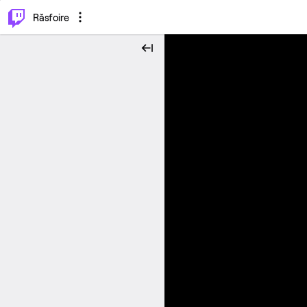
⌥
P
Răsfoire