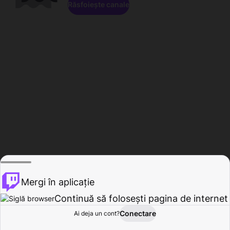
Răsfoiește canale
Mergi în aplicație
Continuă să folosești pagina de internet
Conectare
Ai deja un cont?
Acasă
Răsfoire
Activitate
Profil