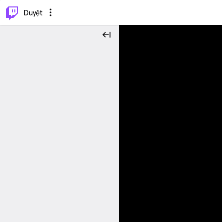
.
⌥
P
Duyệt