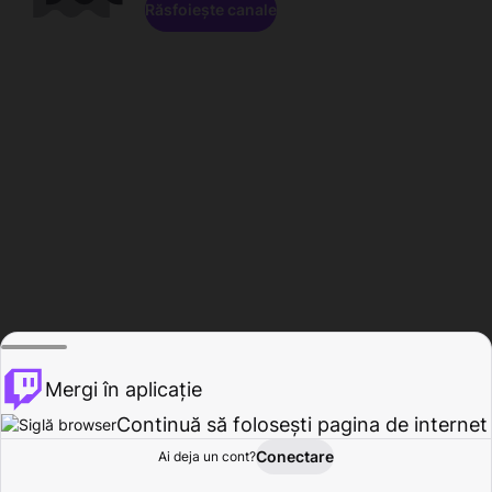
Răsfoiește canale
Mergi în aplicație
Continuă să folosești pagina de internet
Conectare
Ai deja un cont?
Acasă
Răsfoire
Activitate
Profil