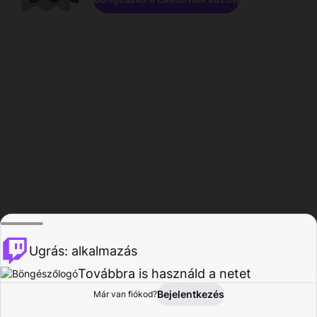
Ugrás: alkalmazás
Továbbra is használd a netet
Bejelentkezés
Már van fiókod?
Főoldal
Böngészés
Tevékenység
Profil