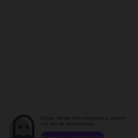
Sajnos, hacsak nincs időgéped, a tartalom
már nem áll rendelkezésre.
Böngészés a csatornák között