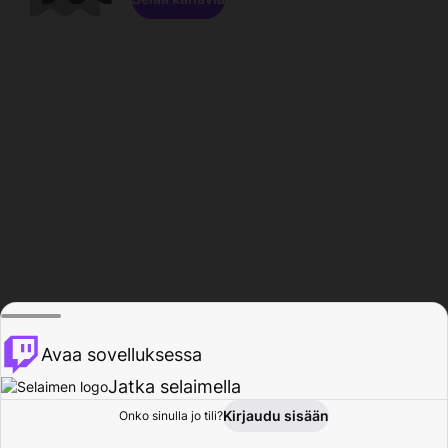
Avaa sovelluksessa
Jatka selaimella
Kirjaudu sisään
Onko sinulla jo tili?
Koti
Selaa
Toiminta
Profiili