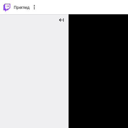
м...
⌥
P
Преглед