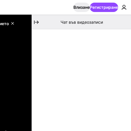
Влизане
Регистриране
Чат във видеозаписи
ието