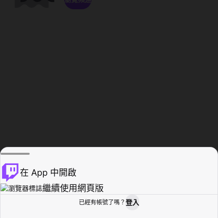
在 App 中開啟
繼續使用網頁版
登入
已經有帳號了嗎？
創作者基地
瀏覽
活動紀錄
個人檔案