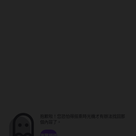
抱歉啦！您恐怕得搭乘時光機才有辦法找回那
個內容了。
瀏覽頻道