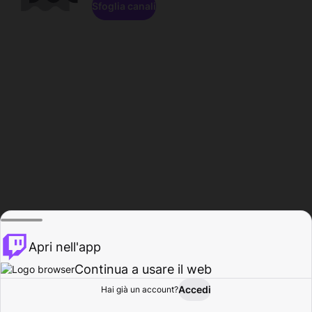
Sfoglia canali
Apri nell'app
Continua a usare il web
Accedi
Hai già un account?
Base
Sfoglia
Attività
Profilo