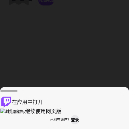
在应用中打开
继续使用网页版
登录
已拥有账户？
主页
浏览
活动纪录
个人资料