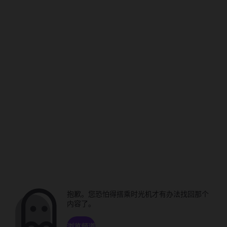
抱歉。您恐怕得搭乘时光机才有办法找回那个
内容了。
浏览频道