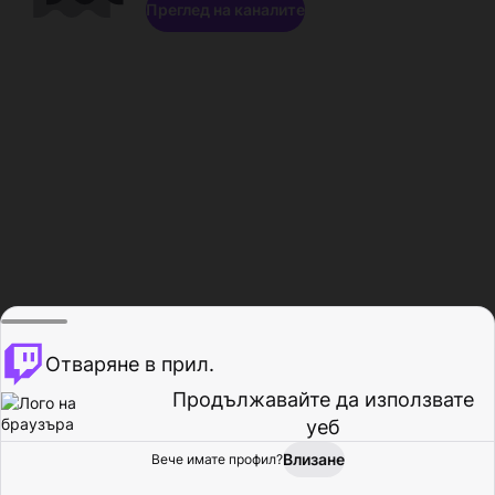
Преглед на каналите
Отваряне в прил.
Продължавайте да използвате
уеб
Влизане
Вече имате профил?
Начало
Преглед
Активност
Профил