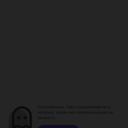
Съжаляваме. Това съдържание не е
налично, освен ако нямате машина на
времето.