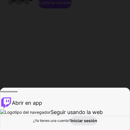
Explorar canales
Abrir en app
Seguir usando la web
Iniciar sesión
Página del
¿Ya tienes una cuenta?
Explorar
Actividad
Perfil
Creador