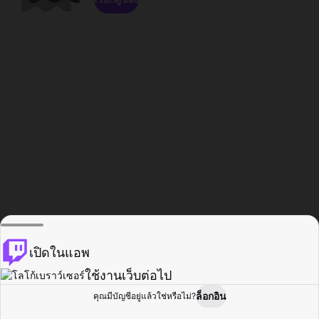
เปิดในแอพ
ใช้งานเว็บต่อไป
ล็อกอิน
คุณมีบัญชีอยู่แล้วใช่หรือไม่?
หน้าแรก
เรียกดู
กิจกรรม
โปรไฟล์