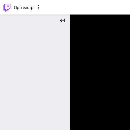
.
⌥
P
Просмотр