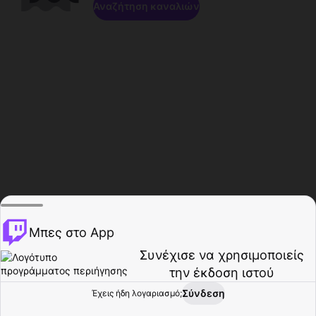
Αναζήτηση καναλιών
Μπες στο App
Συνέχισε να χρησιμοποιείς
την έκδοση ιστού
Σύνδεση
Έχεις ήδη λογαριασμό;
Αρχική σελίδα
Περιήγηση
Δραστηριότητα
Προφίλ