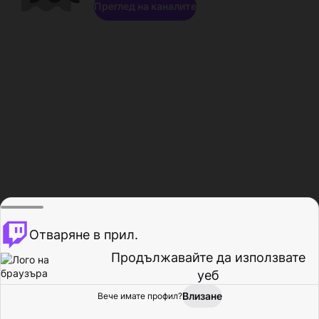
Преглед на каналите
Отваряне в прил.
Продължавайте да използвате
уеб
Влизане
Вече имате профил?
Начало
Преглед
Активност
Профил