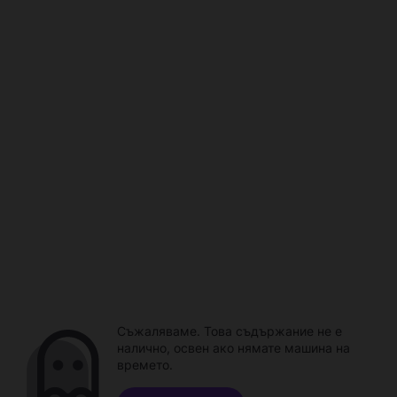
Съжаляваме. Това съдържание не е
налично, освен ако нямате машина на
времето.