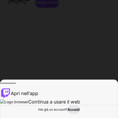
Sfoglia canali
Apri nell'app
Continua a usare il web
Accedi
Hai già un account?
Base
Sfoglia
Attività
Profilo