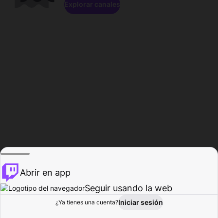
Explorar canales
Abrir en app
Seguir usando la web
Iniciar sesión
Página del
¿Ya tienes una cuenta?
Explorar
Actividad
Perfil
Creador