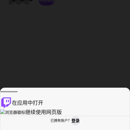
在应用中打开
继续使用网页版
登录
已拥有账户？
主页
浏览
活动纪录
个人资料