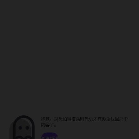
抱歉。您恐怕得搭乘时光机才有办法找回那个
内容了。
浏览频道