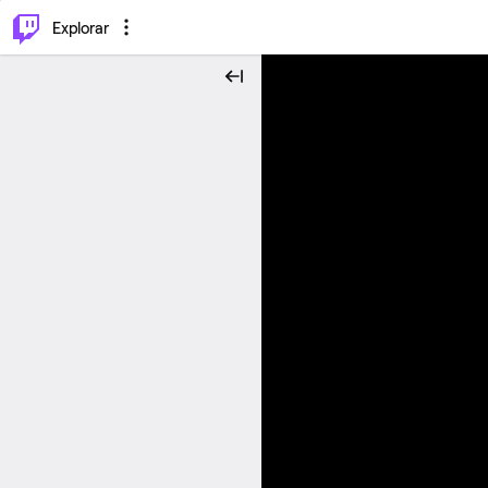
⌥
P
Explorar