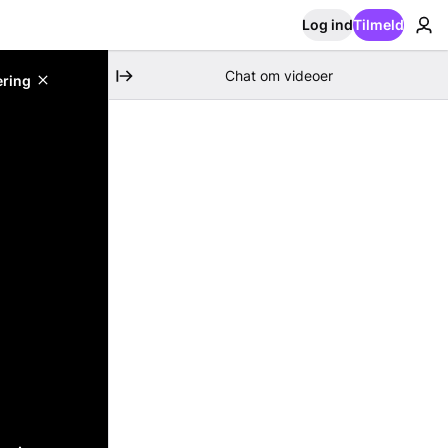
Log ind
Tilmeld
Chat om videoer
ering