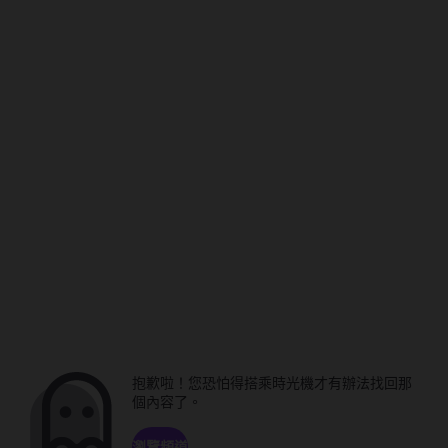
抱歉啦！您恐怕得搭乘時光機才有辦法找回那
個內容了。
瀏覽頻道