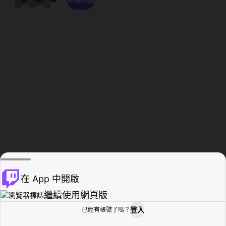
在 App 中開啟
繼續使用網頁版
登入
已經有帳號了嗎？
創作者基地
瀏覽
活動紀錄
個人檔案