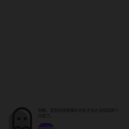
抱歉。您恐怕得搭乘时光机才有办法找回那个
内容了。
浏览频道