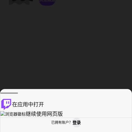
在应用中打开
继续使用网页版
登录
已拥有账户？
主页
浏览
活动纪录
个人资料