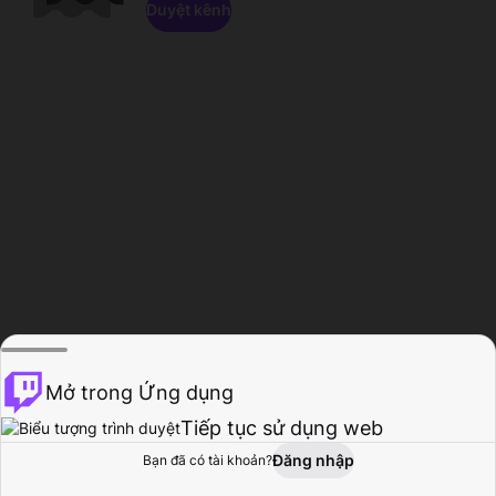
Duyệt kênh
Mở trong Ứng dụng
Tiếp tục sử dụng web
Đăng nhập
Bạn đã có tài khoản?
Trang chủ
Duyệt
Hoạt động
Hồ sơ