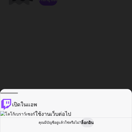
เปิดในแอพ
ใช้งานเว็บต่อไป
ล็อกอิน
คุณมีบัญชีอยู่แล้วใช่หรือไม่?
หน้าแรก
เรียกดู
กิจกรรม
โปรไฟล์