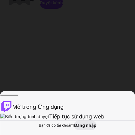
Duyệt kênh
Mở trong Ứng dụng
Tiếp tục sử dụng web
Đăng nhập
Bạn đã có tài khoản?
Trang chủ
Duyệt
Hoạt động
Hồ sơ