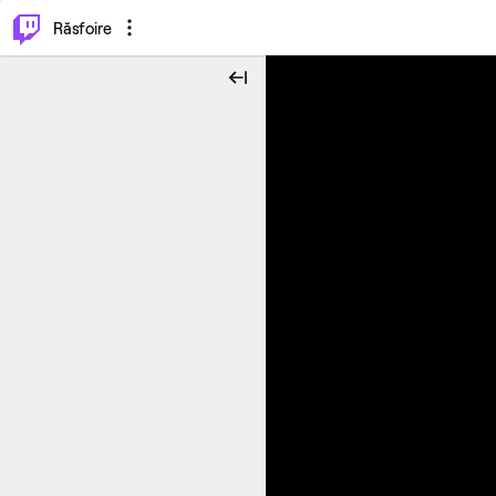
⌥
P
Răsfoire