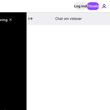
Log ind
Tilmeld
Chat om videoer
ering