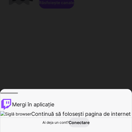
Răsfoiește canale
Mergi în aplicație
Continuă să folosești pagina de internet
Conectare
Ai deja un cont?
Acasă
Răsfoire
Activitate
Profil