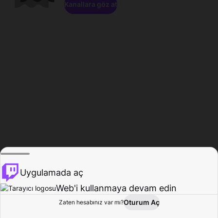
Kanallara göz at
Uygulamada aç
Web'i kullanmaya devam edin
Oturum Aç
Zaten hesabınız var mı?
Ana Sayfa
Gözat
Aktivite
Profil