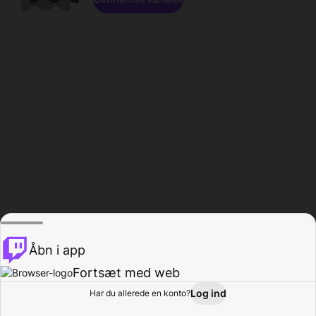
Åbn i app
Fortsæt med web
Log ind
Har du allerede en konto?
Hjem
Gennemse
Aktivitet
Profil