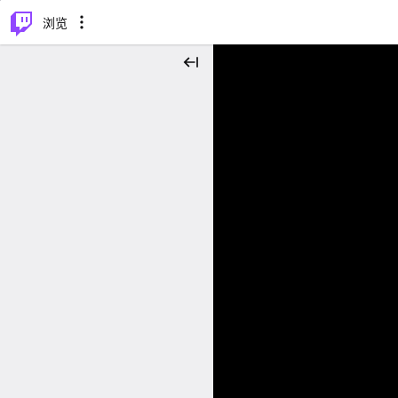
⌥
P
浏览