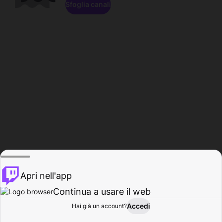
Sfoglia canali
Apri nell'app
Continua a usare il web
Accedi
Hai già un account?
Base
Sfoglia
Attività
Profilo